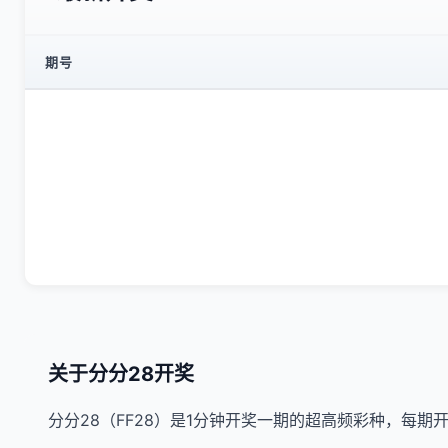
期号
关于分分28开奖
分分28（FF28）是1分钟开奖一期的超高频彩种，每