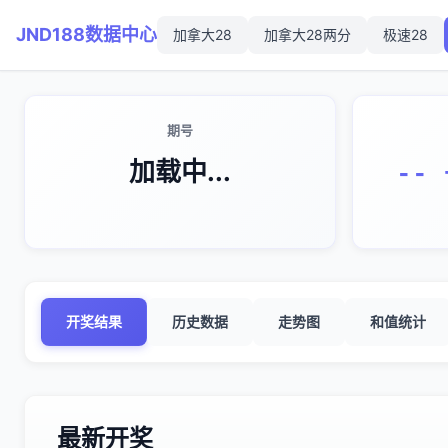
JND188数据中心
加拿大28
加拿大28两分
极速28
期号
加载中...
-- 
开奖结果
历史数据
走势图
和值统计
最新开奖