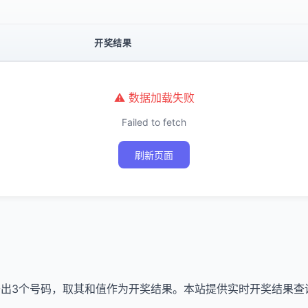
开奖结果
⚠️ 数据加载失败
Failed to fetch
刷新页面
期开出3个号码，取其和值作为开奖结果。本站提供实时开奖结果